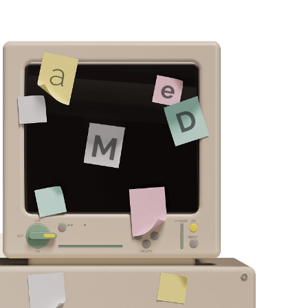
a
e
D
M