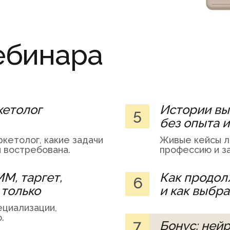
ебинара
кетолог
Истории вы
5
без опыта 
кетолог, какие задачи
Живые кейсы л
 востребована.
профессию и за
MM, таргет,
Как продолж
6
 только
и как выбр
ециализации,
.
7
Бонус: ней 