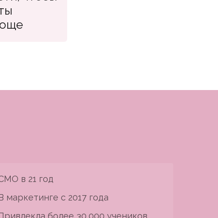
ты
роще
CMO в 21 год
В маркетинге с 2017 года
Привлекла более 30 000 учеников