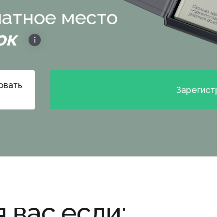
атное место
ок
овать
Зарегист
 вас если: