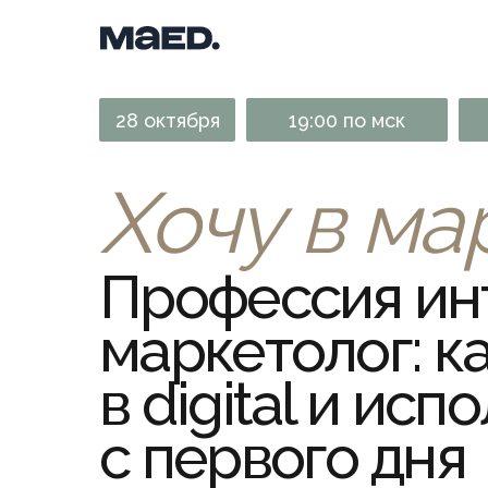
28 октября
19:00 по мск
Хочу в ма
Профессия ин
маркетолог: к
в digital и ис
с первого дня