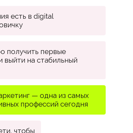
я есть в digital
новичку
ро получить первые
и выйти на стабильный
аркетинг — одна из самых
ивных профессий сегодня
ети, чтобы