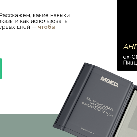
. Расскажем, какие навыки
аказы и как использовать
первых дней —
чтобы
АНГ
ex-C
Пицц