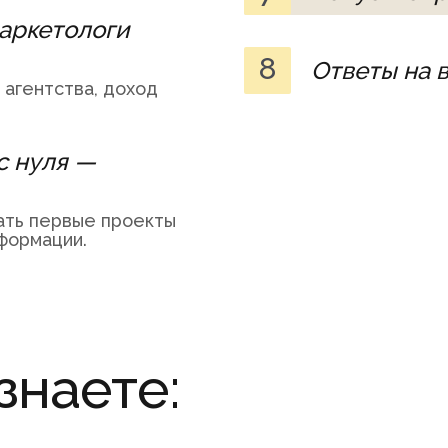
аркетологи
8
Ответы на 
 агентства, доход
с нуля —
кать первые проекты
нформации.
узнаете: