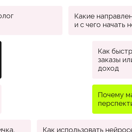
олог
Какие направлени
и с чего начать 
Как быст
заказы ил
доход
Почему м
перспект
ичка,
Как использовать нейрос