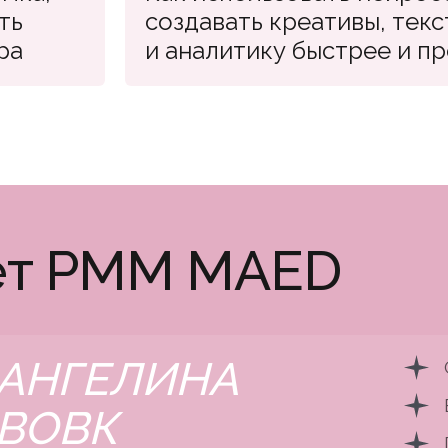
ть
создавать креативы, текс
ра
и аналитику быстрее и п
ет PMM MAED
АНГЕЛИНА
ВОВК