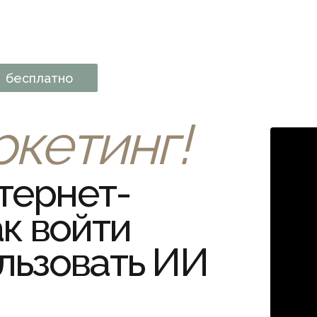
бесплатно
ркетинг!
тернет-
ак войти
пользовать ИИ