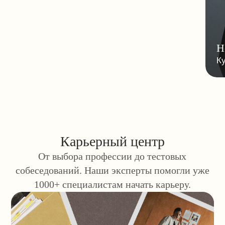
ООО «Академия МАЕД»
ИНН 9728010723 ОГРН 1207700299070
Участник Сколково