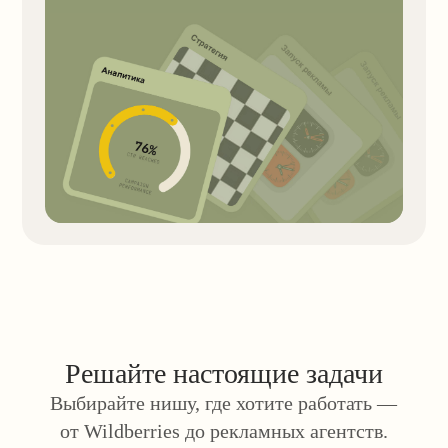
Для тех, кто пока
не определился
Пройдите бесплатный тест и узнайте,
какая профессия в маркетинге подойдёт
вам больше всего.
Пройти тест
Преподаватели-практики
Учитесь у маркетологов, чей опыт больше 7
лет в профессии. Они знают, как устроен
рынок, и всегда готовы прийти на помощь —