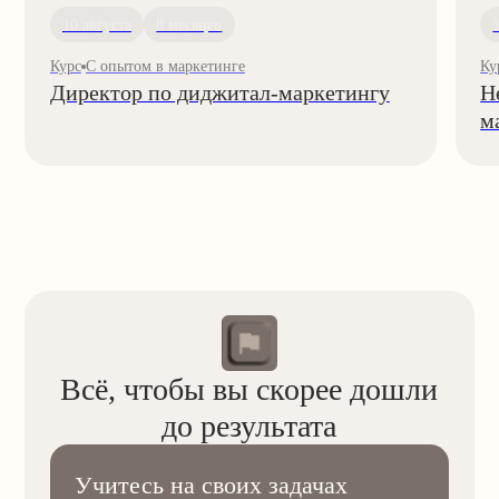
Решайте настоящие задачи
Выбирайте нишу, где хотите работать —
от Wildberries до рекламных агентств.
Подберём реальный проект или стажировку
среди 30+ партнёров.
Агентства и сервисы
Сахар Медиа
Pacemaker
Expfolio
Рокет Ворк
Магазины и маркетплейсы
Candle.Soullight
Миксомияу
Zelaqua