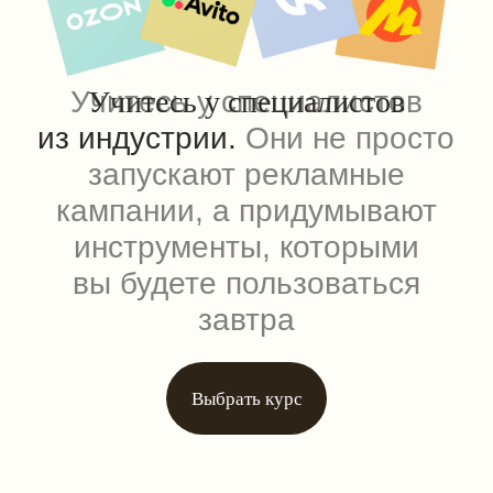
до результата
Учитесь на своих задачах
Если у вас есть свой бизнес или
актуальная рабочая задача — возьмите
кейс в качестве учебного проекта.
Получите обратную связь от опытных
маркетологов, заберёте в свою практику
и увидите результат.
Реальные доступы
к инструментам
Практикуйтесь в настоящих кабинетах
Wildberries, Ozon и «Яндекс Маркета» без
вступительных взносов и бюрократии.