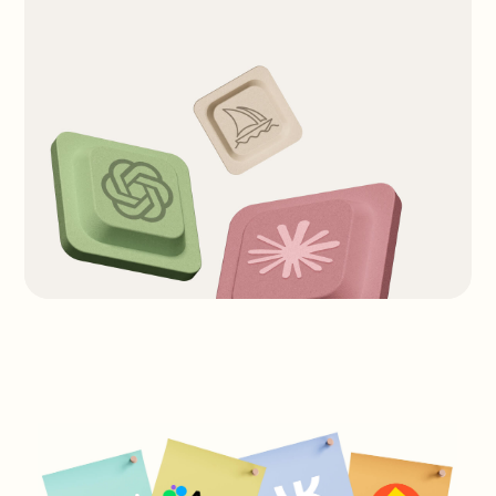
10 августа
8 месяцев
10 августа
2 месяца
Курс
С опытом в маркетинге
Курс
С опытом в маркетинге
Директор по диджитал-маркетингу
Нейросети для автома
маркетинга
Всё, чтобы вы скорее дошли