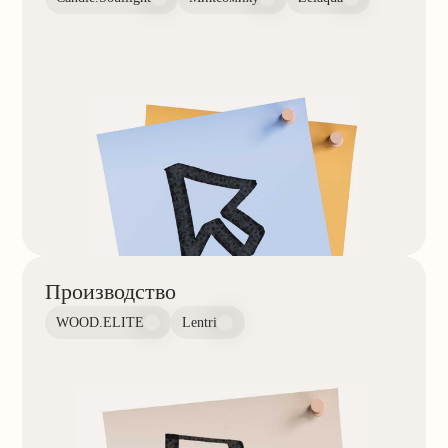
Оставьте заявку,
и мы свяжемся с вами
Поможем выбрать курс и ответим на все
вопросы
+7
Нажимая кнопку, я соглашаюсь на
обработку
персональных данных
, с
пользовательским
соглашением
и
публичной офертой
Я согласен получать рассылку и ознакомлен с
согласием на получение рекламной рассылки
Отправить