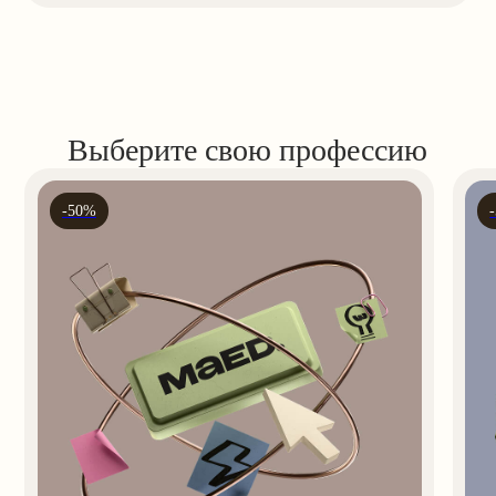
10 августа
5 месяцев
10 августа
8 месяцев
Профессия
С нуля
Профессия
С нуля
Интернет-маркетолог
Интернет-маркетолог
Маркетинг в 2026
Работа для тех, кто не боится учиться
Спрос на специалистов растёт
Компании конкурируют не только
за клиентов — но и за специалистов, которые
умеют привлекать аудиторию, увеличивать
продажи и эффективно работать
с современными цифровыми и ИИ-
инструментами.