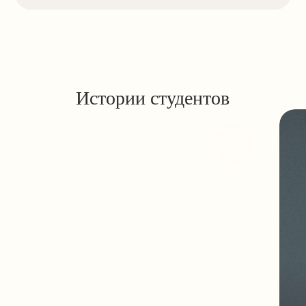
Менеджер в соцсетях (SMM)
Все курсы
Для студентов
Программа лояльности
Бесплатные курсы
Блог
Профтест
Об академии
Об академии
4.8/5 Сравни.Ру
5/5 KursHub
4.8/5 TutorTop
Политика обработки персональных данных
Согласие на получение рекламно-информационных
материалов
Договор-оферта
Об IT деятельности
Сведения об организации
MAED, 2026
г. Москва, вн.втер.г. муниципальный округ Замоскворечье, ул.
Малая Ордынка, д. 37, стр 2