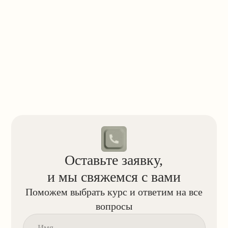
Да, многие курсы MAED рассчитаны на новичков.
получить профессию, развить о
Мы строим программы от простого к сложному —
или научиться продвигать собс
от базовых принципов к узким темам, практике
Если вам понадобится помощь, 
и работе над реальными кейсами. На каждом курсе
мы поможем выбрать курс под 
вы найдёте поддержку наставников и обратную
и разработаем карьерный план.
связь. Все вместе поможет уверенно начать карьеру
после обучения.
Блог MAED