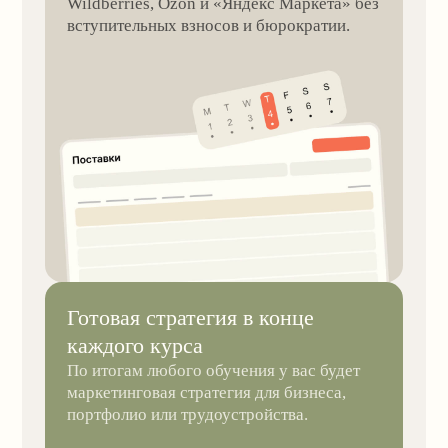
Каракули
TOPTOP
Флип Флоп
Тест
10 вопросов