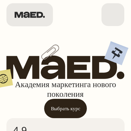
Академия маркетинга нового
поколения
Выбрать курс
4.9
средняя оценка
на отзовиках
30 000+
студентов
и выпускников