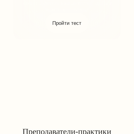
Определитесь с карьерой
Поймёте, какой формат работы больше
подходит: компания, фриланс
или собственный бизнес. Узнаете, какие
навыки развивать и где искать вакансии
или проекты.
Улучшите навык
самопрезентации
Научим составлять резюме
и сопроводительное письмо. Объясним,
как выделиться среди
десятков кандидатов.
Поймёте, сколько можете
зарабатывать
Разберётесь, сколько стоят ваши
навыки и как повысить уровень зарплаты.
Научитесь проходить
собеседования
Узнаете, как выгодно рассказать о себе