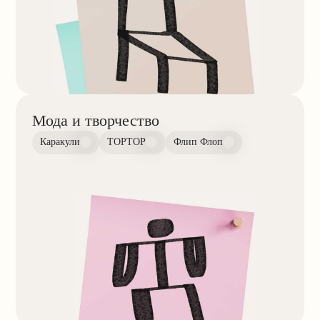
Истории студентов
Анастасия Климович
Нелли Калинина
Курс Директор по диджитал-маркетингу
Курс Интернет-маркетол