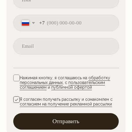
Статьи о диджитал-маркетинге, бизнесе
и управлении. Подробные инструкции, обзоры
и новости от экспертов.
Перейти в блог
Телефон
+7 (499) 110-07-43
Сотрудничество
partners@maed.ru
Популярные курсы
Интернет-маркетолог
Интернет-маркетолог Плюс
Менеджер по маркетплейсам
Менеджер по маркетплейсам Плюс