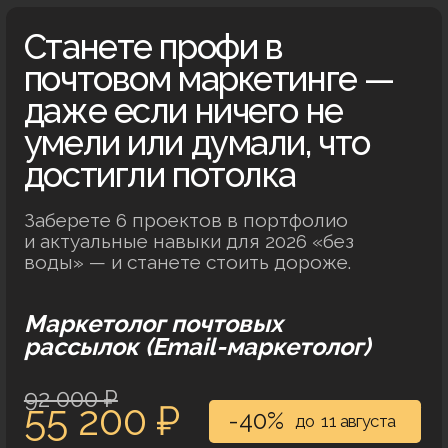
Майя Шахназарова
Алевтина Чирко
Руководитель группы
Руководитель маркет
клиентского сервиса Mindbox.
коммуникаций (CRM) в
Ранее — руководитель группы
Education (кластер «
аккаунтов Out Of Cloud,
директор по клиентской
Составляла стратеги
стратегии Kokoc Group.
коммуникаций (CRM-с
для Komatsu, nanoCA
5+ лет в почтовом маркетинге.
Академии Йоги, Метр
Ингосстрах.
5+ лет в маркетинге
коммуникаций (CRM).