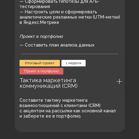
— Сформировать гипотезы для А/Б-
почтовых маркетологов
тестирования
— Настроить цели и сформировать
(Email-маркетологов)
аналитические рекламные метки (UTM-метки)
в Яндекс.Метрике
Проект в портфолио
Они вели рассылки с миллионами
подписчиков — узнайте, как,
— Составить план анализа данных
и повторите их успех
Итоговый проект
1 неделя
Преподаватели
Наставники
Проект в портфолио
Тактика маркетинга
коммуникаций (CRM)
Составили программу, записали уроки, разобрали
Отвечают на вопросы, проверяют домашки
кейсы и поделились опытом
и проекты и мотивируют идти дальше
Составите тактику маркетинга
взаимоотношений с клиентами (CRM)
с акцентом на рассылки как основной канал
и заберете ее в портфолио.