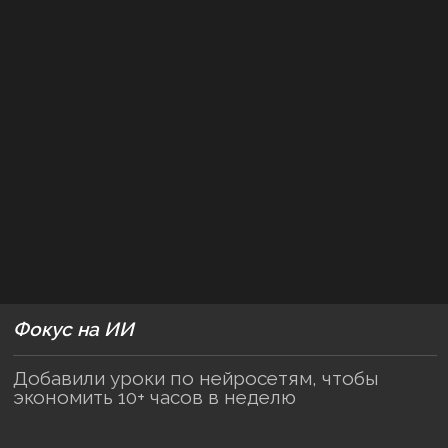
Фокус на ИИ
Добавили уроки по нейросетям, чтобы
экономить 10+ часов в неделю
4 проекта в портфолио
И комплексный кейс в конце
обучения — тактика маркетинга
коммуникаций (CRM-маркетинга)
с фокусом на канал рассылок (Email).
Ее стоимость на рынке — от 100 000 ₽
10 готовых шаблонов
Полезные списки, таблицы и шаблоны —