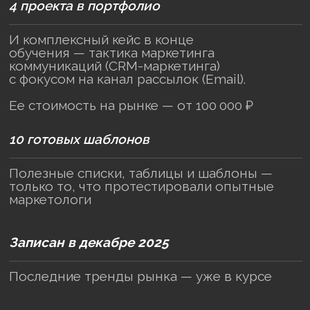
только то, что протестировали опытные
маркетологи
Записан в декабре 2025
Последние тренды рынка — уже в курсе
Мы гарантируем
Практику на ваших
Результат по
кейсах
каждой тем
Реальных рабочих задачах,
Завершите каж
кейсе вашего бизнеса или
выполнением к
проекте наших партнеров
проекта, в кон
их в единую та