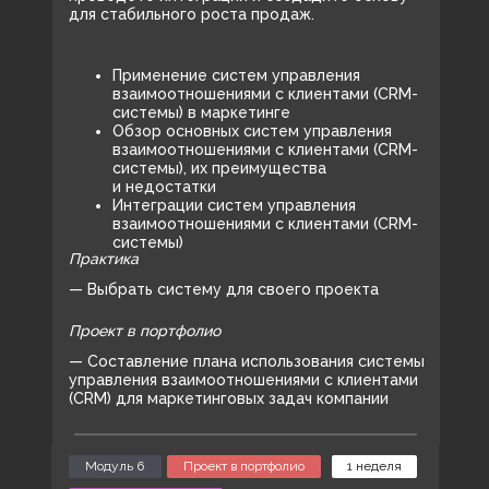
для стабильного роста продаж.
Станете профи в
Применение систем управления
почтовом маркетинге —
взаимоотношениями с клиентами (CRM-
системы) в маркетинге
даже если ничего не
Обзор основных систем управления
взаимоотношениями с клиентами (CRM-
умели или думали, что
системы), их преимущества
достигли потолка
и недостатки
Интеграции систем управления
взаимоотношениями с клиентами (CRM-
Заберете 6 проектов в портфолио
системы)
и актуальные навыки для 2026 «без
Практика
воды» — и станете стоить дороже.
— Выбрать систему для своего проекта
Маркетолог почтовых
Проект в портфолио
рассылок (Email-маркетолог)
— Составление плана использования системы
управления взаимоотношениями с клиентами
92 000 ₽
(CRM) для маркетинговых задач компании
55 200 ₽
-40%
до
11 августа
Модуль 6
Проект в портфолио
1 неделя