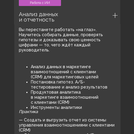
Работа с ИИ
Анализ данных
+7
и отчетность
Вы перестанете работать «на глаз».
Научитесь собирать данные, проверять
гипотезы и доказывать свою ценность
цифрами — то, чего ждёт каждый
руководитель.
Нажимая кнопку, я соглашаюсь на
обработку персональных
данных
, с
пользовательским соглашением
и
публичной
Анализ данных в маркетинге
офертой
.
взаимоотношений с клиентами
Я согласен получать рассылку и ознакомлен с
согласием
(CRM) для маркетинговых целей
на получение рекламной рассылки
.
Постановка гипотез. А/Б-
тестирование и анализ результатов
Продуктовая аналитика
Получить максимум
в маркетинге взаимоотношений
с клиентами (CRM)
Инструменты аналитики
Практика
— Создать и выгрузить отчет из системы
управления взаимоотношениями с клиентами
Учитесь у лучших
(CRM)