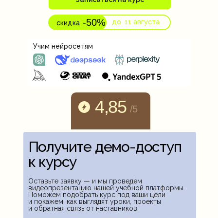
-50%
до
11 августа
скидка
Учим нейросетям
4,85
/5
Средняя оценка
Получите демо-доступ
на «Отзовике»
и TutorTop
к курсу
Оставьте заявку — и мы проведём
видеопрезентацию нашей учебной платформы.
Поможем подобрать курс под ваши цели
и покажем, как выглядят уроки, проекты
и обратная связь от наставников.