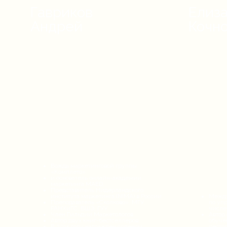
Гавриков
Елиз
Андрей
Кочн
Вождь маркетинговой группы
«Комплето»
и основатель онлайн-академии
маркетинга MAED.
Представитель Нидерландского
института маркетинга (NIMA) в России.
Между
Преподаватель «Сколково», МГУ,
по уп
РАНХиГС, ВШЭ, ГУУ.
числе
Член Гильдии Маркетологов.
Автор
Автор двух книг-бестселлеров.
обуче
В 2015 году награжден орденом
ресто