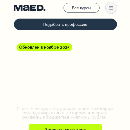
Все курсы
Подобрать профессию
Обновлен в ноябре 2025
Старт
10 августа
Директор
по диджитал-
маркетингу
Станьте не просто руководителем, а лидером
команды маркетинга, которому доверяют
рекламные бюджеты в миллионы рублей.
Записаться на курс