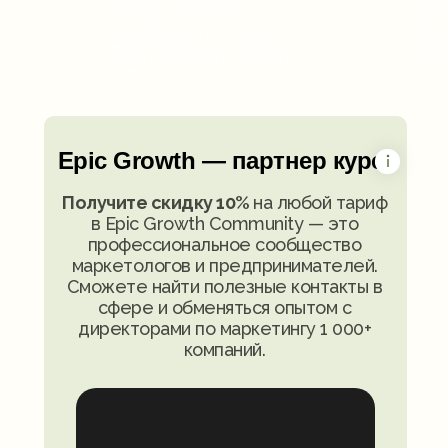
«За заслуги в маркетинге».
Канди
Опыт с 1999 года.
Нидер
Реализовал более 600 проектов.
(NIMA)
Ментор и наставник для диджитал-
Лекто
агентств и компаний в сегменте для
(Mosc
бизнеса (B2B)
Наста
Epic Growth — партнер курса
Получите скидку 10%
на любой тариф
в Epic Growth Community — это
профессиональное сообщество
маркетологов и предпринимателей.
Сможете найти полезные контакты в
сфере и обменяться опытом с
директорами по маркетингу 1 000+
компаний.