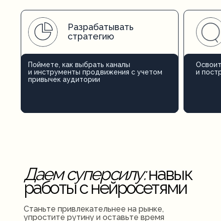
Разрабатывать
стратегию
Поймете, как выбрать каналы
Освоит
и инструменты продвижения с учетом
и пост
привычек аудитории
Даем суперсилу:
навык
работы с нейросетями
Станьте привлекательнее на рынке,
упростите рутину и оставьте время