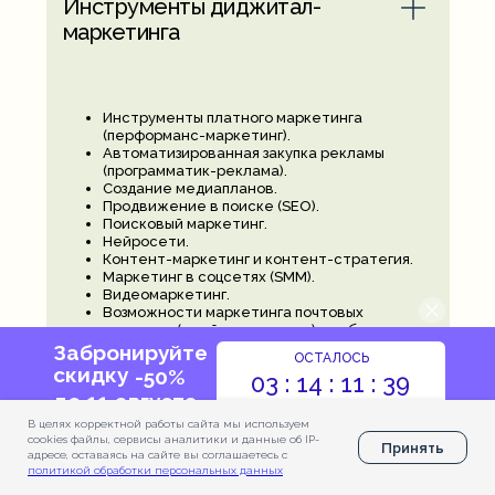
Инструменты диджитал-
маркетинга
Инструменты платного маркетинга
(перформанс-маркетинг).
Автоматизированная закупка рекламы
(программатик-реклама).
Создание медиапланов.
Продвижение в поиске (SEO).
Поисковый маркетинг.
Нейросети.
Контент-маркетинг и контент-стратегия.
Маркетинг в соцсетях (SMM).
Видеомаркетинг.
Возможности маркетинга почтовых
рассылок (имейл-маркетинг) для бизнеса.
Боты.
Забронируйте
ОСТАЛОСЬ
Партнерский маркетинг (CPA).
скидку
-50%
03 : 14 : 11 : 38
до
11 августа
В целях корректной работы сайта мы используем
Модуль 10
2 недели
cookies файлы, сервисы аналитики и данные об IP-
Принять
Забронировать
адресе, оставаясь на сайте вы соглашаетесь с
политикой обработки персональных данных
Коммуникационная стратегия.