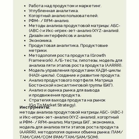
Работа над продуктом и маркетинг.
Углубленная аналитика.
Когортный анализ пользователей.
РФМ- / RFM-анализ.
Методы анализа продуктовой матрицы: АБС-
(ABC-) и Икс-игрек-зет-анализ (XYZ-анализ).
Дизайн интерфейсов и анализ.
Экономика.
Продуктовая аналитика. Продуктовые
метрики.
Методология роста продукта (Growth
Framework). А/Б-тесты, гипотезы, модель для
анализа пяти этапов роста продукта (AARRR).
Модель управления продуктами ХАДИ-циклы
(HADI-циклы). Создание и развитие продукта.
Анализ продуктового портфеля. Матрица
Бостонской консалтинговой группы (БКГ).
Анализ и оценка рынка для вывода
и продвижения продукта.
Стратегия выхода продукта на рынок
(Go To Market Strategy).
Инструменты:
методы анализа продуктовой матрицы АБС- (ABC-)
и Икс-игрек-зет-анализ (XYZ-анализ), когортный
и РФМ- / RFM-анализ, Матрица БКГ, экономика,
модель для анализа пяти этапов роста продукта
(AARRR), методология оценки объема рынка: ПАМ/
ТАМ/САМ/СОМ (PAM/TAM/SAM/SOM).