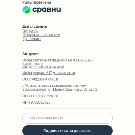
Курсы проверены
Для студентов
Все курсы
Программа лояльности
Креативити
Академия
Образовательная лицензия № Л035-01298-
77/00179970
Сведения об организации
Информация об IT деятельности
ООО "Академия МАЕД"
г. Москва, вн.втер.г. муниципальный округ
Замоскворечье, ул. Малая Ордынка, д. 37, стр 2
ОГРН 1207700299070
ИНН 9728010723
Подписаться на рассылки