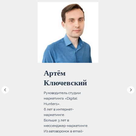
Ар
тём
Ключевский
Руководитель студии
маркетинга «Digital
Hunters».
6 лет в интернет-
маркетинге.
Больше 3 лет в
мессенджер-маркетинге.
Из автоворонок в email-