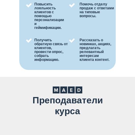
Повысить
Помочь отделу
лояльность
продаж с ответами
клиентов с
на типовые
помощью
вопросы.
персонализации
и
геймификации.
Получить
Рассказать о
обратную связь от
новинках, акциях,
клиентов,
предлагать
провести опрос,
релевантный
собрать
интересам
информацию.
клиента контент.
Преподаватели
курса