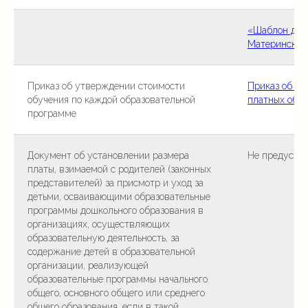
«Шаблон дог
Материнский
Приказ об утверждении стоимости
Приказ об у
обучения по каждой образовательной
платных обра
программе
Документ об установлении размера
Не предусмо
платы, взимаемой с родителей (законных
представителей) за присмотр и уход за
детьми, осваивающими образовательные
программы дошкольного образования в
организациях, осуществляющих
образовательную деятельность, за
содержание детей в образовательной
организации, реализующей
образовательные программы начального
общего, основного общего или среднего
общего образования, если в такой