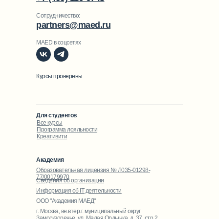
Сотрудничество:
partners@maed.ru
MAED в соцсетях
Курсы проверены
Для студентов
Все курсы
Программа лояльности
Креативити
Академия
Образовательная лицензия № Л035-01298-
77/00179970
Сведения об организации
Информация об IT деятельности
ООО "Академия МАЕД"
г. Москва, вн.втер.г. муниципальный округ
Замоскворечье, ул. Малая Ордынка, д. 37, стр 2