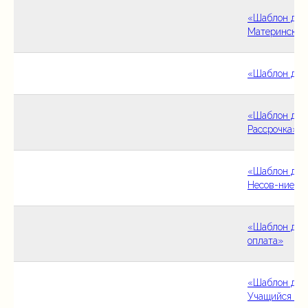
«Шаблон дог
Материнский
«Шаблон дог
«Шаблон дог
Рассрочка»
«Шаблон дого
Несов-ние»
«Шаблон дог
оплата»
«Шаблон дого
Учащийся нес