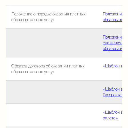
Положение о порядке оказания платных
Положение об
образовательных услуг
образователь
Положение об
снижения ст
образователь
Образец договора об оказании платных
«Шаблон дог
образовательных услуг
«Шаблон дог
Рассрочка»
«Шаблон дог
оплата»